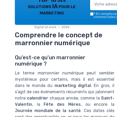
TOP 10 des
solutions IA pour le
marketing
*
En remplissant
commerciales p
Digital at work — 2026
Comprendre le concept de
marronnier numérique
Qu'est-ce qu'un marronnier
numérique ?
Le terme
marronnier numérique
peut sembler
mystérieux pour certains, mais il est essentiel
dans le monde du
marketing digital
. En gros, il
s'agit de ces événements récurrents qui jalonnent
notre
calendrier
chaque année, comme la
Saint-
Valentin
, la
Fête des Mères
, ou encore la
Journée mondiale de la santé
. Ces dates clés
sont des opportunités en or pour les marques de