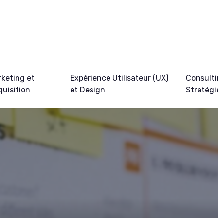
keting et
Expérience Utilisateur (UX)
Consulti
uisition
et Design
Stratégi