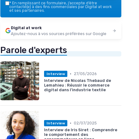
*
En remplissant ce formulaire, j’accepte d’être
contacté(e) à des fins commerciales par Digital at work
et ses partenaires.
Digital at work
Ajoutez-nous à vos sources préférées sur Google
Parole d'experts
•
27/05/2026
Interview
Interview de Nicolas Thebaud de
Lemahieu : Réussir le commerce
digital dans l’industrie textile
•
02/07/2025
Interview
Interview de Iris Siret : Comprendre
le comportement des