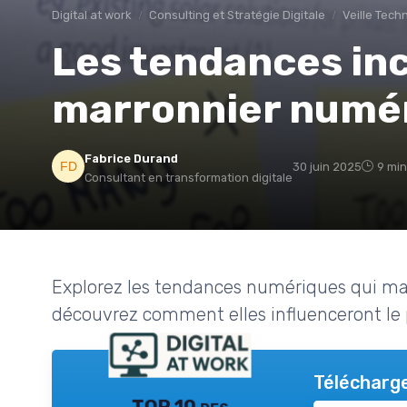
Digital at work
Consulting et Stratégie Digitale
Veille Tech
Les tendances in
marronnier numé
Fabrice Durand
30 juin 2025
9 min
Consultant en transformation digitale
Explorez les tendances numériques qui ma
découvrez comment elles influenceront le 
Télécharge