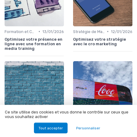
•
•
Formation et Consulting SEO
13/01/2026
Stratégie de Marketing Digital
12/01/2026
Optimisez votre présence en
Optimisez votre stratégie
ligne avec une formation en
avec le cro marketing
media training
Ce site utilise des cookies et vous donne le contrôle sur ceux que
vous souhaitez activer
•
•
Stratégie de Marketing Digital
11/01/2026
Stratégie de Marketing Digital
11/01/2026
Tout accepter
Personnaliser
Comprendre les médias
Comprendre l'impact des