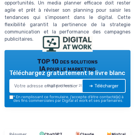
opportunités. Un media planner efficace doit rester
agile et prêt à réviser son planning pour saisir les
tendances qui s’imposent dans le digital. Cette
flexibilité garantit la pertinence de la strategie
communication et la performance des campagnes
publicitaires.
TOP 10 des solutions
IA pour le marketing
Téléchargez gratuitement le livre blanc
➔ Télécharger
Digital at work — 2026
*
En remplissant ce formulaire, j’accepte d’être contacté(e) à
des fins commerciales par Digital at work et ses partenaires.
Résumer
ChatGPT
Claude
Mistral