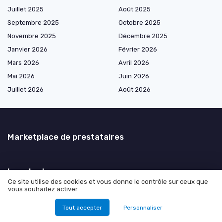
Juillet 2025
Août 2025
Septembre 2025
Octobre 2025
Novembre 2025
Décembre 2025
Janvier 2026
Février 2026
Mars 2026
Avril 2026
Mai 2026
Juin 2026
Juillet 2026
Août 2026
Marketplace de prestataires
Les plus lus
Ce site utilise des cookies et vous donne le contrôle sur ceux que
vous souhaitez activer
Comment obtenir des abonnés TikTok gratuitement
Explorer les plateformes de rencontres pour beurettes
Tout accepter
Personnaliser
Comment utiliser l’API leboncoin pour optimiser vos projets web