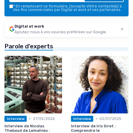
*
En remplissant ce formulaire, j’accepte d’être contacté(e) à
des fins commerciales par Digital at work et ses partenaires.
Digital at work
Ajoutez-nous à vos sources préférées sur Google
Parole d'experts
•
•
27/05/2026
02/07/2025
Interview
Interview
Interview de Nicolas
Interview de Iris Siret :
Thebaud de Lemahieu :
Comprendre le