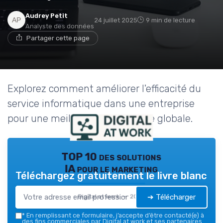
Audrey Petit
24 juillet 2025
9 min de lecture
Analyste des données
Partager cette page
Explorez comment améliorer l'efficacité du
service informatique dans une entreprise
pour une meilleure performance globale.
TOP 10 des solutions
IA pour le marketing
Téléchargez gratuitement le livre blanc
➔ Télécharger
Digital at work — 2026
*
En remplissant ce formulaire, j’accepte d’être contacté(e) à
des fins commerciales par Digital at work et ses partenaires.