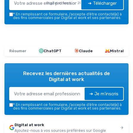
➔ Télécharger
Digital at work — 2026
*
En remplissant ce formulaire, j’accepte d’être contacté(e) à
des fins commerciales par Digital at work et ses partenaires.
Résumer
ChatGPT
Claude
Mistral
Recevez les dernières actualités de
Digital at work
➔ Je m'inscris
*
En remplissant ce formulaire, j’accepte d’être contacté(e) à
des fins commerciales par Digital at work et ses partenaires.
Digital at work
Ajoutez-nous à vos sources préférées sur Google