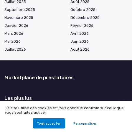
Juillet 2025
Août 2025
Septembre 2025
Octobre 2025
Novembre 2025
Décembre 2025
Janvier 2026
Février 2026
Mars 2026
Avril 2026
Mai 2026
Juin 2026
Juillet 2026
Août 2026
Marketplace de prestataires
Les plus lus
Ce site utilise des cookies et vous donne le contrôle sur ceux que
Comment obtenir des abonnés TikTok gratuitement
vous souhaitez activer
Explorer les plateformes de rencontres pour beurettes
Tout accepter
Personnaliser
Comment utiliser l’API leboncoin pour optimiser vos projets web