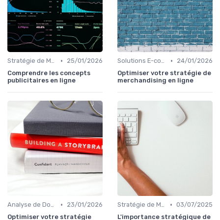
•
•
Stratégie de Marketing Digital
25/01/2026
Solutions E-commerce et Marketplace
24/01/2026
Comprendre les concepts
Optimiser votre stratégie de
publicitaires en ligne
merchandising en ligne
•
•
Analyse de Données et Reporting
23/01/2026
Stratégie de Marketing Digital
03/07/2025
Optimiser votre stratégie
L'importance stratégique de