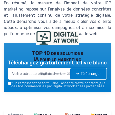
En résumé, la mesure de l’impact de votre ICP
marketing repose sur l’analyse de données concrètes
et l’ajustement continu de votre stratégie digitale.
Cette démarche vous aide à mieux cibler vos clients
idéaux, à optimiser vos campagnes et à maximiser la
performance de vos produits services sur le web.
TOP 10 des solutions
IA pour le marketing
Téléchargez gratuitement le livre blanc
➔ Télécharger
Digital at work — 2026
*
En remplissant ce formulaire, j’accepte d’être contacté(e) à
des fins commerciales par Digital at work et ses partenaires.
Résumer
ChatGPT
Claude
Mistral