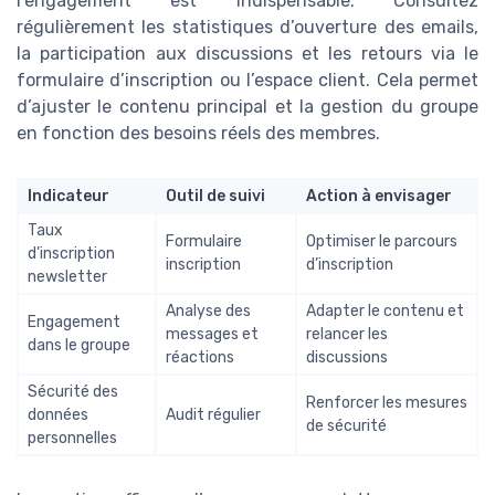
l’engagement est indispensable. Consultez
régulièrement les statistiques d’ouverture des emails,
la participation aux discussions et les retours via le
formulaire d’inscription ou l’espace client. Cela permet
d’ajuster le contenu principal et la gestion du groupe
en fonction des besoins réels des membres.
Indicateur
Outil de suivi
Action à envisager
Taux
Formulaire
Optimiser le parcours
d’inscription
inscription
d’inscription
newsletter
Analyse des
Adapter le contenu et
Engagement
messages et
relancer les
dans le groupe
réactions
discussions
Sécurité des
Renforcer les mesures
données
Audit régulier
de sécurité
personnelles