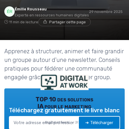
Émilie Rousseau
29 novembre 2025
Experte en ressources humaines digitales
11 min de lecture
Partager cette page
Apprenez à structurer, animer et faire grandir
un groupe autour d'une newsletter. Conseils
pratiques pour fédérer une communauté
engagée grâce à votre newsletter group.
TOP 10 des solutions
IA pour le marketing
Téléchargez gratuitement le livre blanc
➔ Télécharger
Digital at work — 2026