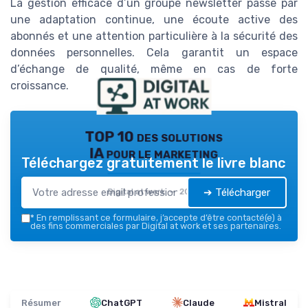
La gestion efficace d’un groupe newsletter passe par
une adaptation continue, une écoute active des
abonnés et une attention particulière à la sécurité des
données personnelles. Cela garantit un espace
d’échange de qualité, même en cas de forte
croissance.
TOP 10 des solutions
IA pour le marketing
Téléchargez gratuitement le livre blanc
➔ Télécharger
Digital at work — 2026
*
En remplissant ce formulaire, j’accepte d’être contacté(e) à
des fins commerciales par Digital at work et ses partenaires.
Résumer
ChatGPT
Claude
Mistral