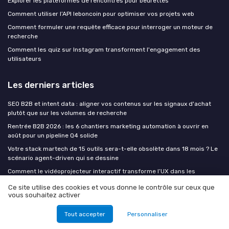
Explorer les plateformes de rencontres pour beurettes
Comment utiliser l’API leboncoin pour optimiser vos projets web
Comment formuler une requête efficace pour interroger un moteur de
recherche
Comment les quiz sur Instagram transforment l'engagement des
utilisateurs
Les derniers articles
SEO B2B et intent data : aligner vos contenus sur les signaux d'achat
plutôt que sur les volumes de recherche
Rentrée B2B 2026 : les 6 chantiers marketing automation à ouvrir en
août pour un pipeline Q4 solide
Votre stack martech de 15 outils sera-t-elle obsolète dans 18 mois ? Le
scénario agent-driven qui se dessine
Comment le vidéoprojecteur interactif transforme l’UX dans les
espaces d’apprentissage et de travail
Ce site utilise des cookies et vous donne le contrôle sur ceux que
Comment transformer une vitrine en média digital performant avec un
vous souhaitez activer
écran vitrine
Tout accepter
Personnaliser
Digital at work