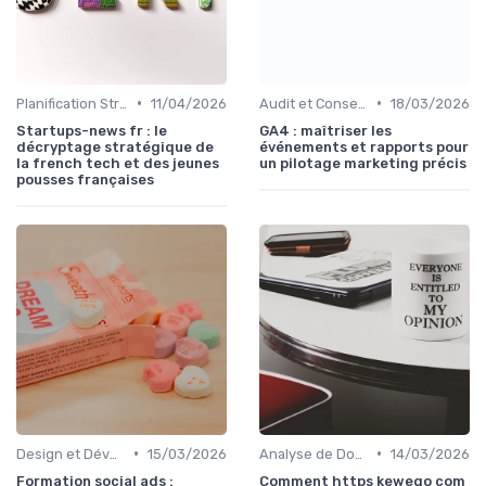
•
•
Planification Stratégique Digitale
11/04/2026
Audit et Conseil en Technologies
18/03/2026
Startups-news fr : le
GA4 : maîtriser les
décryptage stratégique de
événements et rapports pour
la french tech et des jeunes
un pilotage marketing précis
pousses françaises
•
•
Design et Développement Web
15/03/2026
Analyse de Données et Reporting
14/03/2026
Formation social ads :
Comment https kewego com