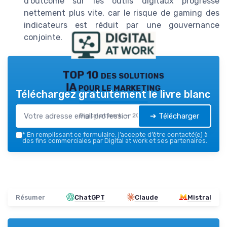
d’outcome sur les outils digitaux progresse
nettement plus vite, car le risque de gaming des
indicateurs est réduit par une gouvernance
conjointe.
TOP 10 des solutions
IA pour le marketing
Téléchargez gratuitement le livre blanc
➔ Télécharger
Digital at work — 2026
*
En remplissant ce formulaire, j’accepte d’être contacté(e) à
des fins commerciales par Digital at work et ses partenaires.
Résumer
ChatGPT
Claude
Mistral