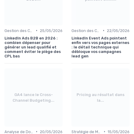
•
•
Gestion des Campagnes Publicitaires
25/05/2026
Gestion des Campagnes Publicitaires
22/05/2026
LinkedIn Ads B2B en 2026 :
LinkedIn Event Ads pointent
combien dépenser pour
enfin vers vos pages externes
générer un lead qualifié et
: le détail technique qui
comment éviter le piège des
débloque vos campagnes
CPL bas
lead gen
GA4 lance le Cross-
Pricing au résultat dans
Channel Budgeting...
la...
•
•
Analyse de Données et Reporting
20/05/2026
Stratégie de Marketing Digital
15/05/2026