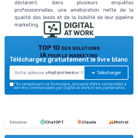
déclarent, dans plusieurs enquêtes
professionnelles, une amélioration nette de la
qualité des leads et de la lisibilité de leur pipeline
marketing.
TOP 10 des solutions
IA pour le marketing
Téléchargez gratuitement le livre blanc
➔ Télécharger
Digital at work — 2026
*
En remplissant ce formulaire, j’accepte d’être contacté(e) à
des fins commerciales par Digital at work et ses partenaires.
Résumer
ChatGPT
Claude
Mistral