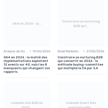
Construire un nurturing
GA4 en 2026 : la...
B2B qui...
•
•
Analyse de Données et Reporting
01/06/2026
Email Marketing et Automation
27/05/2026
GA4 en 2026 : la moitié des
Construire un nurturing B2B
implémentations exploitent
qui convertit en 2026 : la
12 events sur 40, voici les 8
méthode buying-committee
manquants qui changent vos
qui multiplie le CA par 3,4
rapports
LinkedIn Ads B2B en
LinkedIn Event Ads
2026...
pointent enfin...