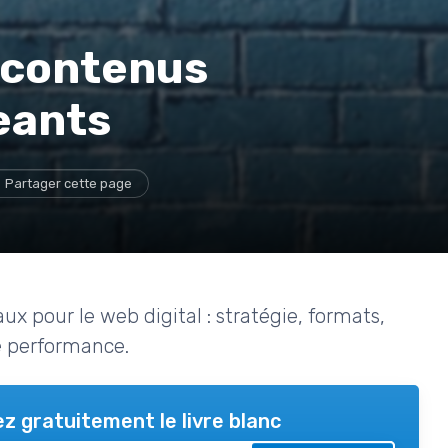
s contenus
eants
Partager cette page
x pour le web digital : stratégie, formats,
 performance.
z gratuitement le livre blanc