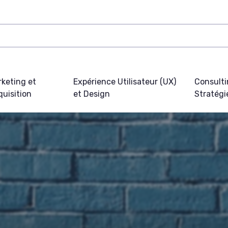
keting et
Expérience Utilisateur (UX)
Consulti
uisition
et Design
Stratégi