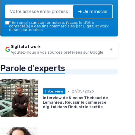
➔ Je m'inscris
*
En remplissant ce formulaire, j’accepte d’être
contacté(e) à des fins commerciales par Digital at work
et ses partenaires.
Digital at work
Ajoutez-nous à vos sources préférées sur Google
Parole d'experts
•
27/05/2026
Interview
Interview de Nicolas Thebaud de
Lemahieu : Réussir le commerce
digital dans l’industrie textile