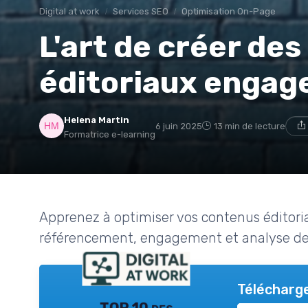
Digital at work
Services SEO
Optimisation On-Page
L'art de créer de
éditoriaux engag
Helena Martin
6 juin 2025
13 min de lecture
Formatrice e-learning
Apprenez à optimiser vos contenus éditoriau
référencement, engagement et analyse de
Télécharge