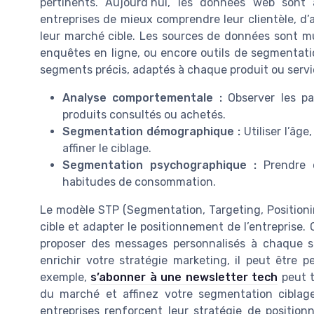
pertinents. Aujourd’hui, les données web son
entreprises de mieux comprendre leur clientèle, d’a
leur marché cible. Les sources de données sont mul
enquêtes en ligne, ou encore outils de segmentatio
segments précis, adaptés à chaque produit ou servi
Analyse comportementale :
Observer les par
produits consultés ou achetés.
Segmentation démographique :
Utiliser l’âge
affiner le ciblage.
Segmentation psychographique :
Prendre e
habitudes de consommation.
Le modèle STP (Segmentation, Targeting, Positioni
cible et adapter le positionnement de l’entreprise
proposer des messages personnalisés à chaque seg
enrichir votre stratégie marketing, il peut être p
exemple,
s’abonner à une newsletter tech
peut t
du marché et affinez votre segmentation ciblage
entreprises renforcent leur stratégie de positio