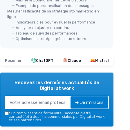
— Aligner le positionnement et le discours
— Exemple de personnalisation des messages
Mesurer l’efficacité de sa stratégie stp marketing en
ligne
— Indicateurs clés pour évaluer la performance
— Analyser et ajuster en continu
— Tableau de suivi des performances
— Optimiser la stratégie grâce aux retours
Résumer
ChatGPT
Claude
Mistral
Recevez les dernières actualités de
Digital at work
➔ Je m'inscris
*
En remplissant ce formulaire, j’accepte d’être
contacté(e) à des fins commerciales par Digital at work
et ses partenaires.