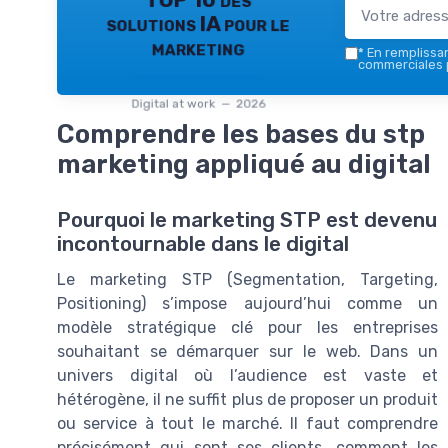
TOP 10 des
solutions IA pour le
marketing
*
En remplissant
commerciales p
Digital at work — 2026
Comprendre les bases du stp
marketing appliqué au digital
Pourquoi le marketing STP est devenu
incontournable dans le digital
Le marketing STP (Segmentation, Targeting,
Positioning) s’impose aujourd’hui comme un
modèle stratégique clé pour les entreprises
souhaitant se démarquer sur le web. Dans un
univers digital où l’audience est vaste et
hétérogène, il ne suffit plus de proposer un produit
ou service à tout le marché. Il faut comprendre
précisément qui sont ses clients, comment les