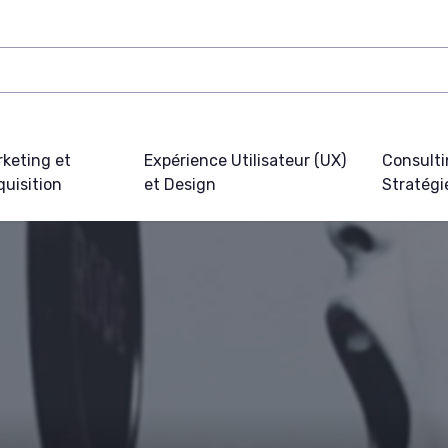
keting et
Expérience Utilisateur (UX)
Consulti
uisition
et Design
Stratégi