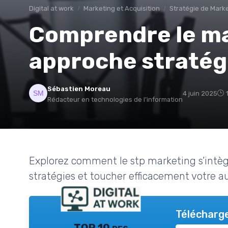
Digital at work
Marketing et Acquisition
Stratégie de Marke
Comprendre le ma
approche stratég
Sébastien Moreau
4 juin 2025
Rédacteur en technologies de l’information
Explorez comment le stp marketing s’intègr
stratégies et toucher efficacement votre a
Télécharge