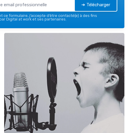
➔ Télécharger
 ce formulaire, j’accepte d’être contacté(e) à des fins
ar Digital at work et ses partenaires.