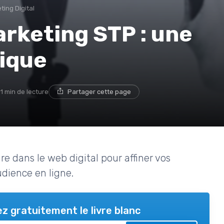
ting Digital
rketing STP : une
ique
11 min de lecture
Partager cette page
e dans le web digital pour affiner vos
udience en ligne.
z gratuitement le livre blanc