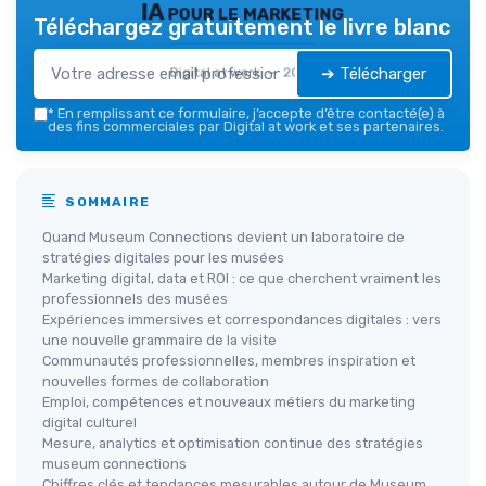
IA pour le marketing
Téléchargez gratuitement le livre blanc
➔ Télécharger
Digital at work — 2026
*
En remplissant ce formulaire, j’accepte d’être contacté(e) à
des fins commerciales par Digital at work et ses partenaires.
SOMMAIRE
Quand Museum Connections devient un laboratoire de
stratégies digitales pour les musées
Marketing digital, data et ROI : ce que cherchent vraiment les
professionnels des musées
Expériences immersives et correspondances digitales : vers
une nouvelle grammaire de la visite
Communautés professionnelles, membres inspiration et
nouvelles formes de collaboration
Emploi, compétences et nouveaux métiers du marketing
digital culturel
Mesure, analytics et optimisation continue des stratégies
museum connections
Chiffres clés et tendances mesurables autour de Museum