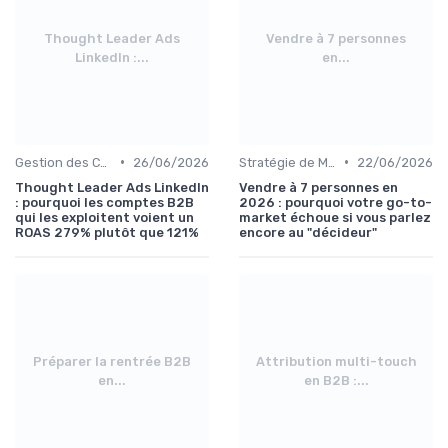
Thought Leader Ads
Vendre à 7 personnes
LinkedIn :...
en...
•
•
Gestion des Campagnes Publicitaires
26/06/2026
Stratégie de Marketing Digital
22/06/2026
Thought Leader Ads LinkedIn
Vendre à 7 personnes en
: pourquoi les comptes B2B
2026 : pourquoi votre go-to-
qui les exploitent voient un
market échoue si vous parlez
ROAS 279% plutôt que 121%
encore au "décideur"
Préparer la rentrée B2B
Attribution multi-touch
en...
en B2B :...