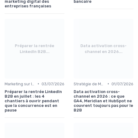
marketing digital des
bancaire
entreprises françaises
Préparer la rentrée
Data activation cross-
LinkedIn B2B...
channel en 2026...
•
•
Marketing sur les Réseaux Sociaux
03/07/2026
Stratégie de Marketing Digital
01/07/2026
Préparer la rentrée LinkedIn
Data activation cross-
B2B en juillet : les 4
channel en 2026 : ce que
chantiers à ouvrir pendant
GA4, Meridian et HubSpot ne
que la concurrence est en
couvrent toujours pas pour le
pause
B2B