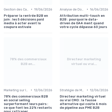
•
•
Gestion des Campagnes Publicitaires
19/06/2026
Analyse de Données et Reporting
16/06/2026
Préparer la rentrée B2B en
Attribution multi-touch en
juin : les 5 décisions paid
B2B : pourquoi le data-
media à acter avant la
driven de GA4 ment quand
coupure estivale
votre cycle dépasse 60 jours
78% des commerciaux
Directeur marketing
B2B en...
virtuel ou vrai...
•
•
Marketing sur les Réseaux Sociaux
12/06/2026
Stratégie de Marketing Digital
12/06/2026
78% des commerciaux B2B
Directeur marketing virtuel
en social selling
ou vrai CMO : la fausse
surperforment leurs pairs :
alternative qui coûte 6 mois
ce que font les 22% restants
de pipeline aux PME B2B
pour rattraper