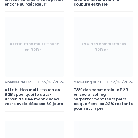
encore au "décideur"
coupure estivale
Attribution multi-touch
78% des commerciaux
en B2B :...
B2B en...
•
•
Analyse de Données et Reporting
16/06/2026
Marketing sur les Réseaux Sociaux
12/06/2026
Attribution multi-touch en
78% des commerciaux B2B
B2B : pourquoi le data-
en social selling
driven de GA4 ment quand
surperforment leurs pairs :
votre cycle dépasse 60 jours
ce que font les 22% restants
pour rattraper