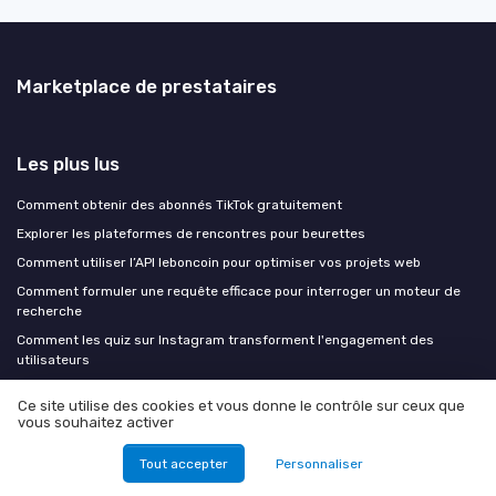
Marketplace de prestataires
Les plus lus
Comment obtenir des abonnés TikTok gratuitement
Explorer les plateformes de rencontres pour beurettes
Comment utiliser l’API leboncoin pour optimiser vos projets web
Comment formuler une requête efficace pour interroger un moteur de
recherche
Comment les quiz sur Instagram transforment l'engagement des
utilisateurs
Ce site utilise des cookies et vous donne le contrôle sur ceux que
Les derniers articles
vous souhaitez activer
SEO B2B et intent data : aligner vos contenus sur les signaux d'achat
Tout accepter
Personnaliser
plutôt que sur les volumes de recherche