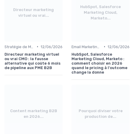
HubSpot, Salesforce
Directeur marketing
Marketing Cloud,
virtuel ou vrai...
Marketo...
•
•
Stratégie de Marketing Digital
12/06/2026
Email Marketing et Automation
12/06/2026
Directeur marketing virtuel
HubSpot, Salesforce
ou vrai CMO : la fausse
Marketing Cloud, Marketo :
alternative qui coûte 6 mois
comment choisir en 2026
de pipeline aux PME B2B
quand le pricing à l'outcome
change la donne
Content marketing B2B
Pourquoi diviser votre
en 2026...
production de...