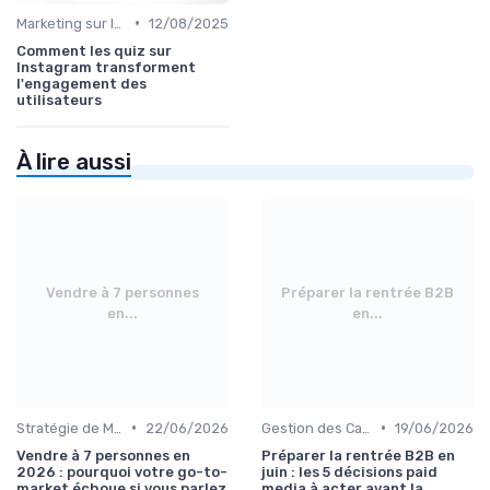
•
Marketing sur les Réseaux Sociaux
12/08/2025
Comment les quiz sur
Instagram transforment
l'engagement des
utilisateurs
À lire aussi
Vendre à 7 personnes
Préparer la rentrée B2B
en...
en...
•
•
Stratégie de Marketing Digital
22/06/2026
Gestion des Campagnes Publicitaires
19/06/2026
Vendre à 7 personnes en
Préparer la rentrée B2B en
2026 : pourquoi votre go-to-
juin : les 5 décisions paid
market échoue si vous parlez
media à acter avant la