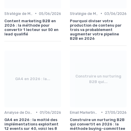
•
•
Stratégie de Marketing Digital
05/06/2026
Stratégie de Marketing Digital
03/06/2026
Content marketing B2B en
Pourquoi diviser votre
2026 : la méthode pour
production de contenu par
convertir 1 lecteur sur 50 en
trois va probablement
lead qualifié
augmenter votre pipeline
B2B en 2026
Construire un nurturing
GA4 en 2026 : la...
B2B qui...
•
•
Analyse de Données et Reporting
01/06/2026
Email Marketing et Automation
27/05/2026
GA4 en 2026 : la moitié des
Construire un nurturing B2B
implémentations exploitent
qui convertit en 2026 : la
12 events sur 40, voici les 8
méthode buying-committee