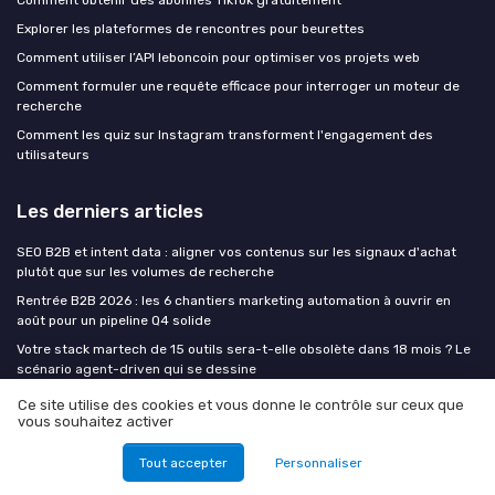
Explorer les plateformes de rencontres pour beurettes
Comment utiliser l’API leboncoin pour optimiser vos projets web
Comment formuler une requête efficace pour interroger un moteur de
recherche
Comment les quiz sur Instagram transforment l'engagement des
utilisateurs
Les derniers articles
SEO B2B et intent data : aligner vos contenus sur les signaux d'achat
plutôt que sur les volumes de recherche
Rentrée B2B 2026 : les 6 chantiers marketing automation à ouvrir en
août pour un pipeline Q4 solide
Votre stack martech de 15 outils sera-t-elle obsolète dans 18 mois ? Le
scénario agent-driven qui se dessine
Comment le vidéoprojecteur interactif transforme l’UX dans les
Ce site utilise des cookies et vous donne le contrôle sur ceux que
espaces d’apprentissage et de travail
vous souhaitez activer
Comment transformer une vitrine en média digital performant avec un
Tout accepter
Personnaliser
écran vitrine