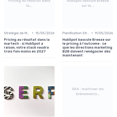
Pricing au résultat dans
HubSpot bascule Breeze
la...
sur le...
•
•
Stratégie de Marketing Digital
15/05/2026
Planification Stratégique Digitale
11/05/2026
Pricing au résultat dans la
HubSpot bascule Breeze sur
martech : si HubSpot a
le pricing à l'outcome : ce
raison, votre stack vaudra
que les directions marketing
trois fois moins en 2027
B2B doivent renégocier dès
maintenant
GA4 : maîtriser les
événements...