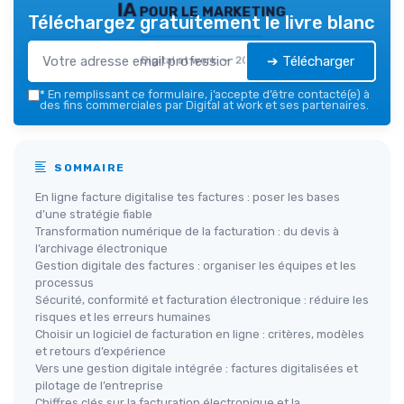
IA pour le marketing
Téléchargez gratuitement le livre blanc
➔ Télécharger
Digital at work — 2026
*
En remplissant ce formulaire, j’accepte d’être contacté(e) à
des fins commerciales par Digital at work et ses partenaires.
SOMMAIRE
En ligne facture digitalise tes factures : poser les bases
d’une stratégie fiable
Transformation numérique de la facturation : du devis à
l’archivage électronique
Gestion digitale des factures : organiser les équipes et les
processus
Sécurité, conformité et facturation électronique : réduire les
risques et les erreurs humaines
Choisir un logiciel de facturation en ligne : critères, modèles
et retours d’expérience
Vers une gestion digitale intégrée : factures digitalisées et
pilotage de l’entreprise
Chiffres clés sur la facturation électronique et la