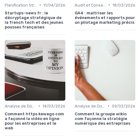
•
•
Planification Stratégique Digitale
11/04/2026
Audit et Conseil en Technologies
18/03/2026
Startups-news fr : le
GA4 : maîtriser les
décryptage stratégique de
événements et rapports pour
la french tech et des jeunes
un pilotage marketing précis
pousses françaises
•
•
Analyse de Données et Reporting
14/03/2026
Analyse de Données et Reporting
09/03/2026
Comment https kewego com
Comment le groupe wikio
a façonné la vidéo en ligne
com façonne la stratégie
pour les entreprises et le
numérique des entreprises
web