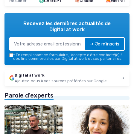
Résumer
ChatGPT
Claude
Mistral
Recevez les dernières actualités de
Digital at work
➔ Je m'inscris
*
En remplissant ce formulaire, j’accepte d’être contacté(e) à
des fins commerciales par Digital at work et ses partenaires.
Digital at work
Ajoutez-nous à vos sources préférées sur Google
Parole d'experts