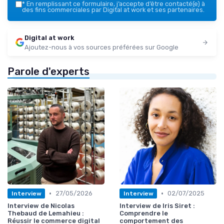
*
En remplissant ce formulaire, j’accepte d’être contacté(e) à
des fins commerciales par Digital at work et ses partenaires.
Digital at work
Ajoutez-nous à vos sources préférées sur Google
Parole d'experts
•
•
27/05/2026
02/07/2025
Interview
Interview
Interview de Nicolas
Interview de Iris Siret :
Thebaud de Lemahieu :
Comprendre le
Réussir le commerce digital
comportement des