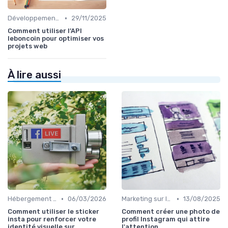
•
Développement Web No-Code/Low-Code
29/11/2025
Comment utiliser l’API
leboncoin pour optimiser vos
projets web
À lire aussi
•
•
Hébergement et Maintenance Web
06/03/2026
Marketing sur les Réseaux Sociaux
13/08/2025
Comment utiliser le sticker
Comment créer une photo de
insta pour renforcer votre
profil Instagram qui attire
identité visuelle sur
l'attention