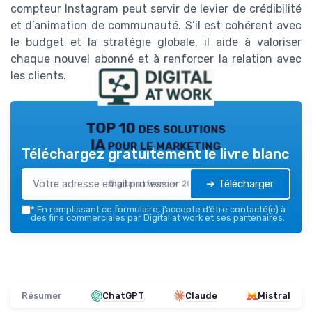
compteur Instagram peut servir de levier de crédibilité
et d’animation de communauté. S’il est cohérent avec
le budget et la stratégie globale, il aide à valoriser
chaque nouvel abonné et à renforcer la relation avec
les clients.
TOP 10 des solutions
IA pour le marketing
Téléchargez gratuitement le livre blanc
➔ Télécharger
Digital at work — 2026
*
En remplissant ce formulaire, j’accepte d’être contacté(e) à
des fins commerciales par Digital at work et ses partenaires.
Résumer
ChatGPT
Claude
Mistral