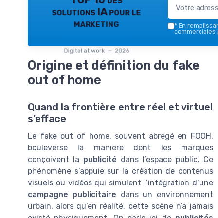
TOP 10 des
solutions IA pour le
marketing
*
En remplissant
commerciales p
Digital at work — 2026
Origine et définition du fake
out of home
Quand la frontière entre réel et virtuel
s’efface
Le fake out of home, souvent abrégé en FOOH,
bouleverse la manière dont les marques
conçoivent la
publicité
dans l’espace public. Ce
phénomène s’appuie sur la création de contenus
visuels ou vidéos qui simulent l’intégration d’une
campagne publicitaire
dans un environnement
urbain, alors qu’en réalité, cette scène n’a jamais
existé physiquement. On parle ici de
publicités