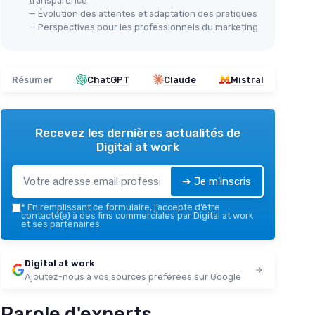
transparence
— Évolution des attentes et adaptation des pratiques
— Perspectives pour les professionnels du marketing
Résumer
ChatGPT
Claude
Mistral
Recevez les dernières actualités de
Digital at work
➔ Je m'inscris
*
En remplissant ce formulaire, j’accepte d’être
contacté(e) à des fins commerciales par Digital at work
et ses partenaires.
Digital at work
Ajoutez-nous à vos sources préférées sur Google
Parole d'experts