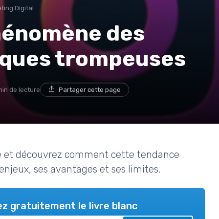
ting Digital
hénomène des
iques trompeuses
min de lecture
Partager cette page
me et découvrez comment cette tendance
enjeux, ses avantages et ses limites.
z gratuitement le livre blanc