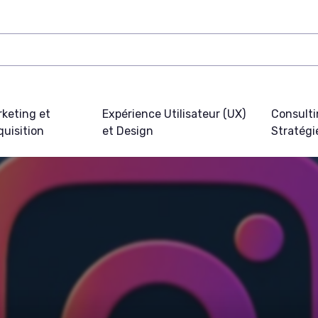
keting et
Expérience Utilisateur (UX)
Consulti
uisition
et Design
Stratégi