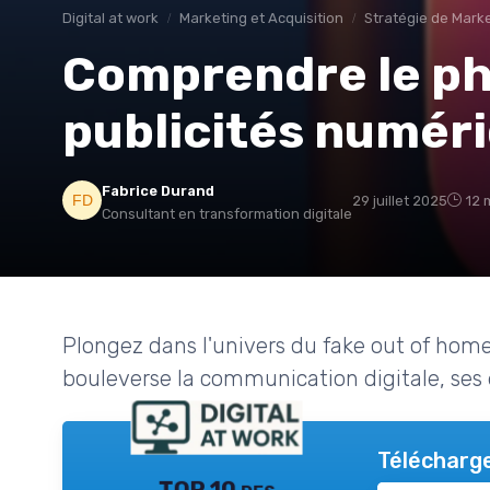
Digital at work
Marketing et Acquisition
Stratégie de Marke
Comprendre le p
publicités numér
Fabrice Durand
29 juillet 2025
12 
Consultant en transformation digitale
Plongez dans l'univers du fake out of ho
bouleverse la communication digitale, ses 
Télécharge