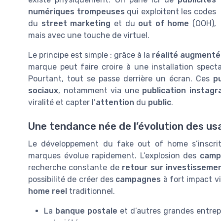
numériques trompeuses
qui exploitent les codes
du
street marketing
et du
out of home
(OOH),
mais avec une touche de virtuel.
Le principe est simple : grâce à la
réalité augment
marque peut faire croire à une installation spec
Pourtant, tout se passe derrière un écran. Ces
p
sociaux
, notamment via une
publication instag
viralité et capter l’
attention
du
public
.
Une tendance née de l’évolution des us
Le développement du fake out of home s’inscr
marques évolue rapidement. L’explosion des
campa
recherche constante de
retour sur investisseme
possibilité de créer des
campagnes
à fort impact vi
home reel
traditionnel.
La
banque postale
et d’autres grandes entrep