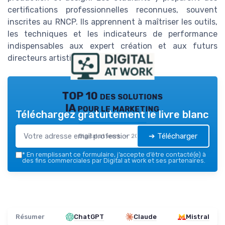
certifications professionnelles reconnues, souvent
inscrites au RNCP. Ils apprennent à maîtriser les outils,
les techniques et les indicateurs de performance
indispensables aux expert création et aux futurs
directeurs artistiques.
TOP 10 des solutions
IA pour le marketing
Téléchargez gratuitement le livre blanc
➔ Télécharger
Digital at work — 2026
*
En remplissant ce formulaire, j’accepte d’être contacté(e) à
des fins commerciales par Digital at work et ses partenaires.
Résumer
ChatGPT
Claude
Mistral