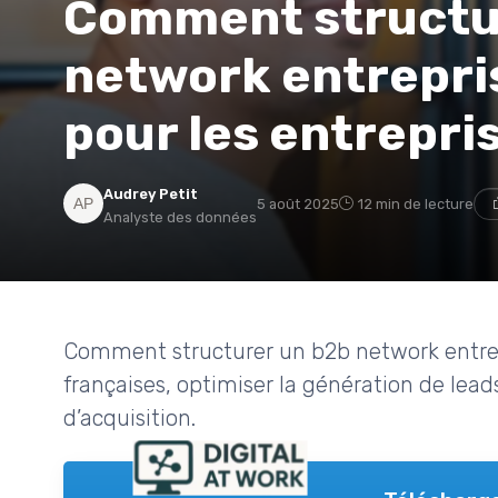
Comment structu
network entrepri
pour les entrepri
Audrey Petit
5 août 2025
12 min de lecture
Analyste des données
Comment structurer un b2b network entrep
françaises, optimiser la génération de leads
d’acquisition.