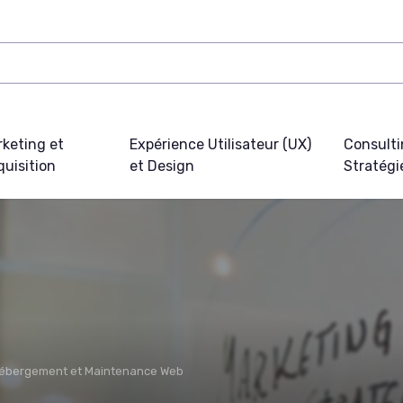
keting et
Expérience Utilisateur (UX)
Consulti
uisition
et Design
Stratégi
ébergement et Maintenance Web