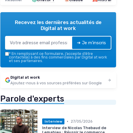
Recevez les dernières actualités de
Digital at work
➔ Je m'inscris
*
En remplissant ce formulaire, j’accepte d’être
contacté(e) à des fins commerciales par Digital at work
et ses partenaires.
Digital at work
Ajoutez-nous à vos sources préférées sur Google
Parole d'experts
•
27/05/2026
Interview
Interview de Nicolas Thebaud de
Lemahieu : Réussir le commerce