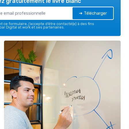
z gratuitement le livre blanc
➔ Télécharger
 ce formulaire, j’accepte d’être contacté(e) à des fins
ar Digital at work et ses partenaires.