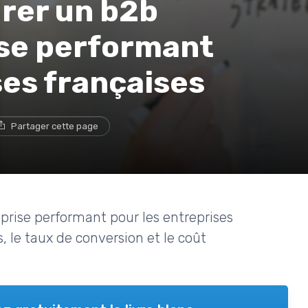
rer un b2b
se performant
ses françaises
Partager cette page
rise performant pour les entreprises
, le taux de conversion et le coût