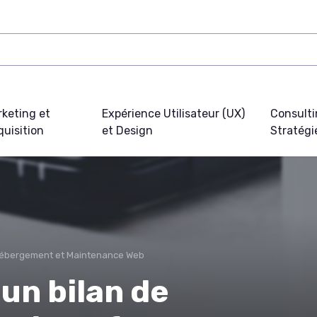
keting et
Expérience Utilisateur (UX)
Consulti
uisition
et Design
Stratégi
ébergement et Maintenance Web
un bilan de