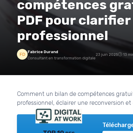
compétences grat
PDF pour clarifier
professionnel
Fabrice Durand
23 juin 2025
13 mi
Consultant en transformation digitale
Comment un bilan de compétences gratuit 
professionnel, éclairer une reconversion et
Télécharge