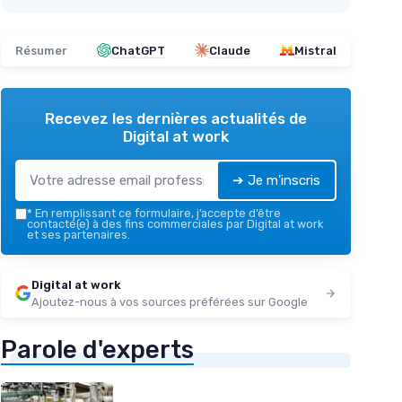
Résumer
ChatGPT
Claude
Mistral
Recevez les dernières actualités de
Digital at work
➔ Je m'inscris
*
En remplissant ce formulaire, j’accepte d’être
contacté(e) à des fins commerciales par Digital at work
et ses partenaires.
Digital at work
Ajoutez-nous à vos sources préférées sur Google
Parole d'experts