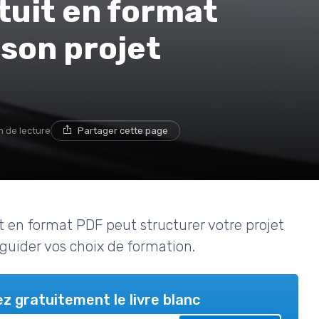
uit en format
 son projet
n de lecture
Partager cette page
en format PDF peut structurer votre projet
 guider vos choix de formation.
z gratuitement le livre blanc