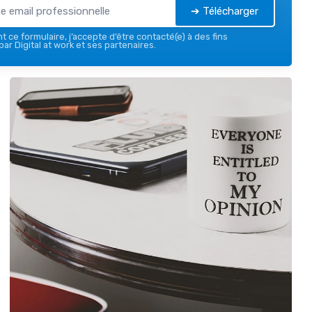
➔ Télécharger
 ce formulaire, j’accepte d’être contacté(e) à des fins
ar Digital at work et ses partenaires.