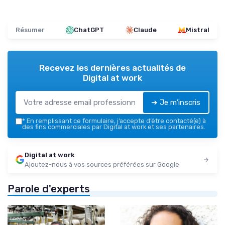
Résumer
ChatGPT
Claude
Mistral
Recevez les dernières actualités de
Digital at work
➔ Je m'inscris
*
En remplissant ce formulaire, j’accepte d’être contacté(e) à
des fins commerciales par Digital at work et ses partenaires.
Digital at work
Ajoutez-nous à vos sources préférées sur Google
Parole d'experts