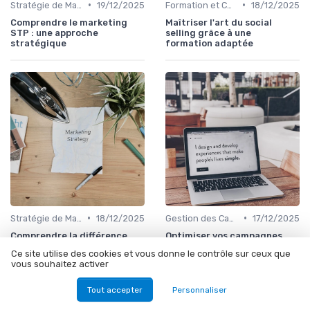
•
•
Stratégie de Marketing Digital
19/12/2025
Formation et Consulting SEO
18/12/2025
Comprendre le marketing
Maîtriser l'art du social
STP : une approche
selling grâce à une
stratégique
formation adaptée
•
•
Stratégie de Marketing Digital
18/12/2025
Gestion des Campagnes Publicitaires
17/12/2025
Comprendre la différence
Optimiser vos campagnes
entre marketing et
avec une agence spécialisée
Ce site utilise des cookies et vous donne le contrôle sur ceux que
communication dans le
en publicité Google à
vous souhaitez activer
monde numérique
Strasbourg
Tout accepter
Personnaliser