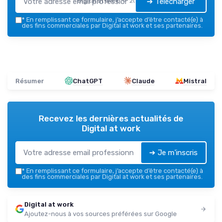
➔ Télécharger
Digital at work — 2026
*
En remplissant ce formulaire, j’accepte d’être contacté(e) à
des fins commerciales par Digital at work et ses partenaires.
Résumer
ChatGPT
Claude
Mistral
Recevez les dernières actualités de
Digital at work
➔ Je m'inscris
*
En remplissant ce formulaire, j’accepte d’être contacté(e) à
des fins commerciales par Digital at work et ses partenaires.
Digital at work
Ajoutez-nous à vos sources préférées sur Google